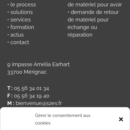
• le process
de matériel pour avoir
• solutions
• demande de retour
• services
de matériel pour
• formation
échange ou
• actus
réparation
• contact
9 impasse Amélia Earhart
33700 Mérignac
T :
05 56 34 01 34
F :
05 56 34 19 40
M :
bienvenue@s2es.fr
Gérer le consentement aux
cookies