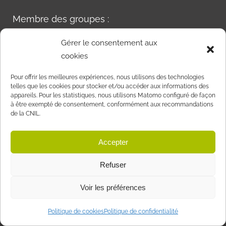
Membre des groupes :
Gérer le consentement aux
cookies
Pour offrir les meilleures expériences, nous utilisons des technologies
telles que les cookies pour stocker et/ou accéder aux informations des
PLAN DU SITE
appareils. Pour les statistiques, nous utilisons Matomo configuré de façon
à être exempté de consentement, conformément aux recommandations
de la CNIL.
• accueil
• assistance
• la société
technique
Accepter
• nos valeurs
• demande
• l’équipe
d’intervention
Refuser
• nos produits
• demande de retour
• le process
de matériel pour avoir
Voir les préférences
• solutions
• demande de retour
• services
de matériel pour
Politique de cookies
Politique de confidentialité
• formation
échange ou