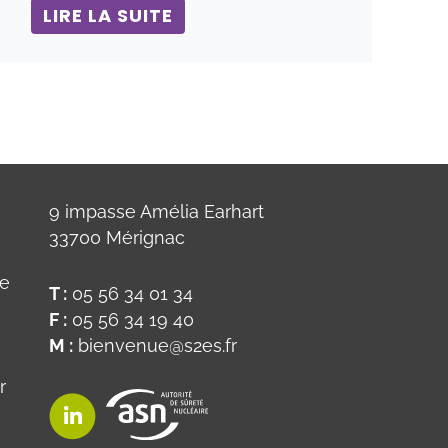
LIRE LA SUITE
9 impasse Amélia Earhart
33700 Mérignac
ue
T :
05 56 34 01 34
F :
05 56 34 19 40
M :
bienvenue@s2es.fr
r