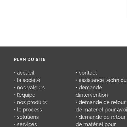
PLAN DU SITE
• accueil
• contact
• la société
• assistance techniq
• nos valeurs
• demande
• l’équipe
d’intervention
• nos produits
• demande de retour
• le process
de matériel pour avoi
• solutions
• demande de retour
• services
de matériel pour