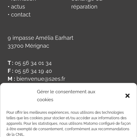
• actus
réparation
• contact
9 impasse Amélia Earhart
33700 Mérignac
T :
05 56 34 01 34
F :
05 56 34 19 40
M :
bienvenue@s2es.fr
Gérer le consentement aux
cookies
Pour offrir les meilleures expériences, nous utilisons des technologies
telles que les cookies pour stocker et/ou accéder aux informations des
appareils. Pour les statistiques, nous utilisons Matomo configuré de façon
à être exempté de consentement, conformément aux recommandations
de la CNIL.