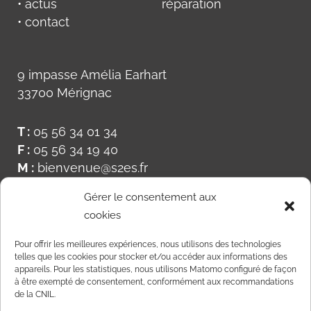
• actus
réparation
• contact
9 impasse Amélia Earhart
33700 Mérignac
T :
05 56 34 01 34
F :
05 56 34 19 40
M :
bienvenue@s2es.fr
Gérer le consentement aux
cookies
Pour offrir les meilleures expériences, nous utilisons des technologies
telles que les cookies pour stocker et/ou accéder aux informations des
appareils. Pour les statistiques, nous utilisons Matomo configuré de façon
à être exempté de consentement, conformément aux recommandations
de la CNIL.