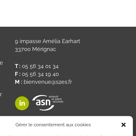
9 impasse Amélia Earhart
33700 Mérignac
ue
T :
05 56 34 01 34
F :
05 56 34 19 40
M :
bienvenue@s2es.fr
r
on
Gérer le consentement aux cookies