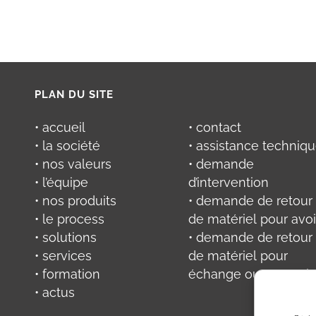
PLAN DU SITE
• accueil
• contact
• la société
• assistance techniq
• nos valeurs
• demande
• l’équipe
d’intervention
• nos produits
• demande de retour
• le process
de matériel pour avoi
• solutions
• demande de retour
• services
de matériel pour
• formation
échange ou réparati
• actus