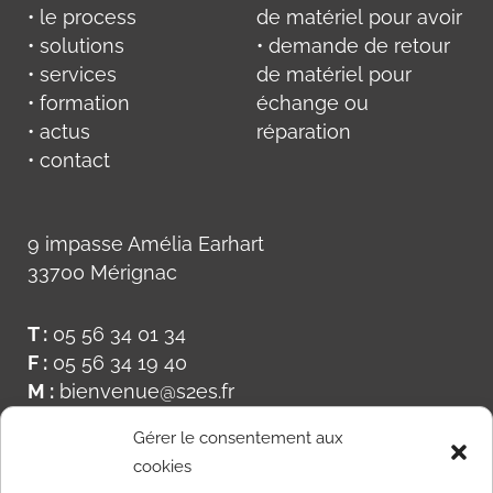
• le process
de matériel pour avoir
• solutions
• demande de retour
• services
de matériel pour
• formation
échange ou
• actus
réparation
• contact
9 impasse Amélia Earhart
33700 Mérignac
T :
05 56 34 01 34
F :
05 56 34 19 40
M :
bienvenue@s2es.fr
Gérer le consentement aux
cookies