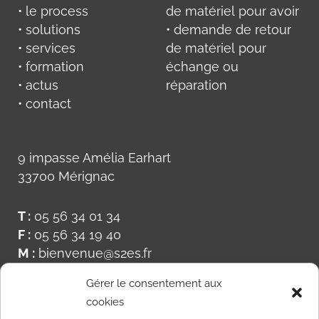
• le process
de matériel pour avoir
• solutions
• demande de retour
• services
de matériel pour
• formation
échange ou
• actus
réparation
• contact
9 impasse Amélia Earhart
33700 Mérignac
T :
05 56 34 01 34
F :
05 56 34 19 40
M :
bienvenue@s2es.fr
Gérer le consentement aux
cookies