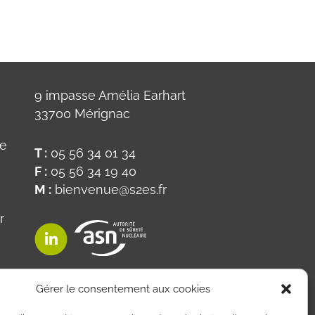
9 impasse Amélia Earhart
33700 Mérignac
ue
T :
05 56 34 01 34
F :
05 56 34 19 40
M :
bienvenue@s2es.fr
r
on
Gérer le consentement aux cookies