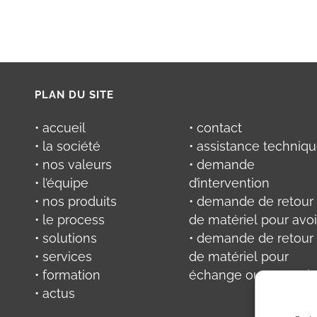
PLAN DU SITE
• accueil
• contact
• la société
• assistance techniq
• nos valeurs
• demande
• l’équipe
d’intervention
• nos produits
• demande de retour
• le process
de matériel pour avoi
• solutions
• demande de retour
• services
de matériel pour
• formation
échange ou réparati
• actus