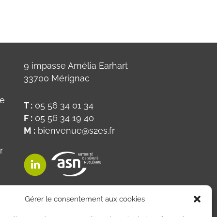
9 impasse Amélia Earhart
33700 Mérignac
ue
T :
05 56 34 01 34
F :
05 56 34 19 40
M :
bienvenue@s2es.fr
r
on
Gérer le consentement aux cookies