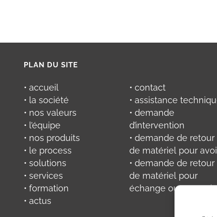
PLAN DU SITE
• accueil
• contact
• la société
• assistance techniq
• nos valeurs
• demande
• l’équipe
d’intervention
• nos produits
• demande de retour
• le process
de matériel pour avoi
• solutions
• demande de retour
• services
de matériel pour
• formation
échange ou réparati
• actus