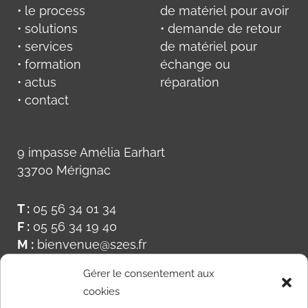
• le process
de matériel pour avoir
• solutions
• demande de retour
• services
de matériel pour
• formation
échange ou
• actus
réparation
• contact
9 impasse Amélia Earhart
33700 Mérignac
T :
05 56 34 01 34
F :
05 56 34 19 40
M :
bienvenue@s2es.fr
Gérer le consentement aux
cookies