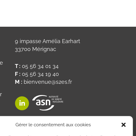
9 impasse Amélia Earhart
33700 Mérignac
ue
T :
05 56 34 01 34
F :
05 56 34 19 40
M :
bienvenue@s2es.fr
r
on
Gérer le consentement aux cookies