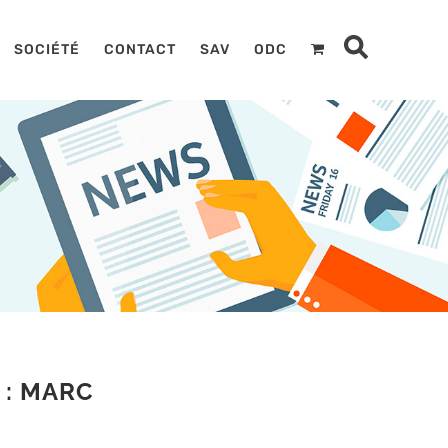
SOCIÉTÉ
CONTACT
SAV
ODC
 : MARC