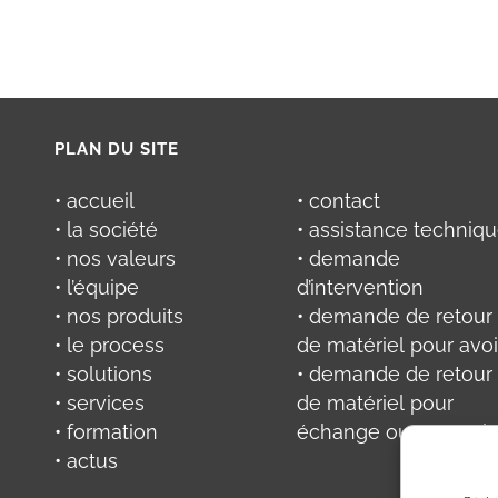
PLAN DU SITE
• accueil
• contact
• la société
• assistance techniq
• nos valeurs
• demande
• l’équipe
d’intervention
• nos produits
• demande de retour
• le process
de matériel pour avoi
• solutions
• demande de retour
• services
de matériel pour
• formation
échange ou réparati
• actus