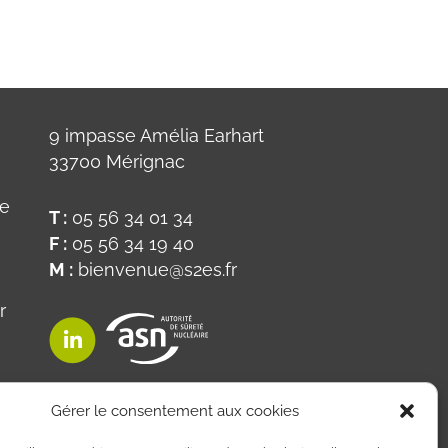
9 impasse Amélia Earhart
33700 Mérignac
ue
T :
05 56 34 01 34
F :
05 56 34 19 40
M :
bienvenue@s2es.fr
r
on
Gérer le consentement aux cookies