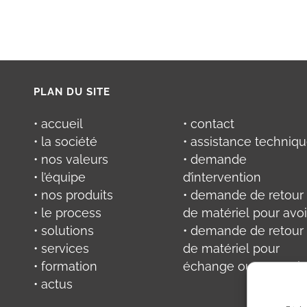
PLAN DU SITE
• accueil
• contact
• la société
• assistance techniq
• nos valeurs
• demande
• l’équipe
d’intervention
• nos produits
• demande de retour
• le process
de matériel pour avoi
• solutions
• demande de retour
• services
de matériel pour
• formation
échange ou réparati
• actus