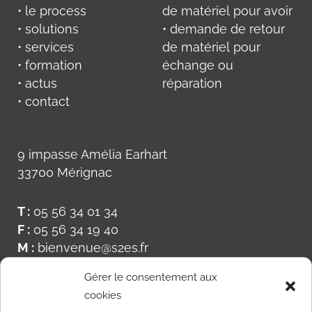
• le process
de matériel pour avoir
• solutions
• demande de retour
• services
de matériel pour
• formation
échange ou
• actus
réparation
• contact
9 impasse Amélia Earhart
33700 Mérignac
T :
05 56 34 01 34
F :
05 56 34 19 40
M :
bienvenue@s2es.fr
Gérer le consentement aux
cookies