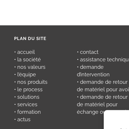
PLAN DU SITE
• accueil
• contact
• la société
• assistance techniq
• nos valeurs
• demande
• l’équipe
d’intervention
• nos produits
• demande de retour
• le process
de matériel pour avoi
• solutions
• demande de retour
• services
de matériel pour
• formation
échange ou réparati
• actus