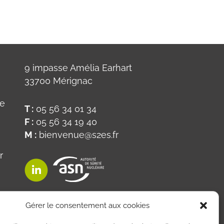
9 impasse Amélia Earhart
33700 Mérignac
ue
T :
05 56 34 01 34
F :
05 56 34 19 40
M :
bienvenue@s2es.fr
r
on
Gérer le consentement aux cookies