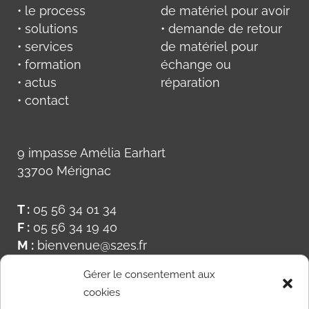
• le process
de matériel pour avoir
• solutions
• demande de retour
• services
de matériel pour
• formation
échange ou
• actus
réparation
• contact
9 impasse Amélia Earhart
33700 Mérignac
T :
05 56 34 01 34
F :
05 56 34 19 40
M :
bienvenue@s2es.fr
Gérer le consentement aux
cookies