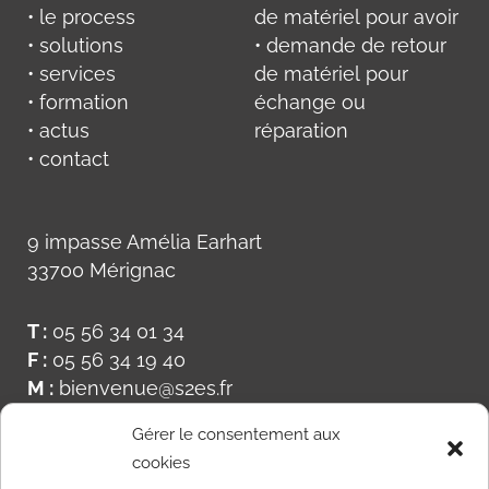
• le process
de matériel pour avoir
• solutions
• demande de retour
• services
de matériel pour
• formation
échange ou
• actus
réparation
• contact
9 impasse Amélia Earhart
33700 Mérignac
T :
05 56 34 01 34
F :
05 56 34 19 40
M :
bienvenue@s2es.fr
Gérer le consentement aux
cookies