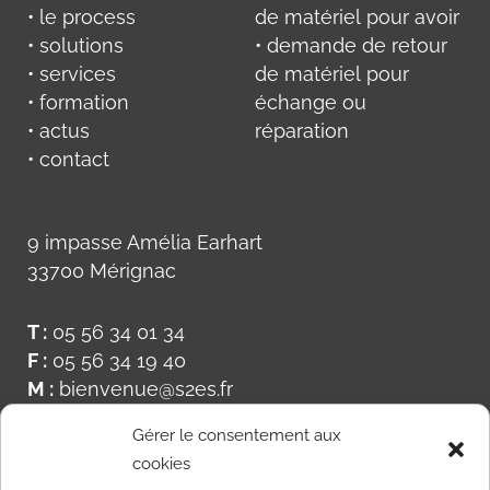
• le process
de matériel pour avoir
• solutions
• demande de retour
• services
de matériel pour
• formation
échange ou
• actus
réparation
• contact
9 impasse Amélia Earhart
33700 Mérignac
T :
05 56 34 01 34
F :
05 56 34 19 40
M :
bienvenue@s2es.fr
Gérer le consentement aux
cookies