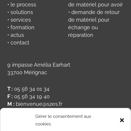
• le process
de matériel pour avoir
• solutions
• demande de retour
• services
de matériel pour
• formation
échange ou
• actus
réparation
• contact
9 impasse Amélia Earhart
33700 Mérignac
T :
05 56 34 01 34
F :
05 56 34 19 40
M :
bienvenue@s2es.fr
Gérer le consentement aux
cookies