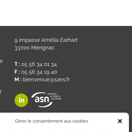
9 impasse Amélia Earhart
33700 Mérignac
ue
T :
05 56 34 01 34
F :
05 56 34 19 40
M :
bienvenue@s2es.fr
r
on
Gérer le consentement aux cookies