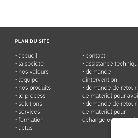
PLAN DU SITE
• accueil
• contact
• la société
• assistance techniq
• nos valeurs
• demande
• l’équipe
d’intervention
• nos produits
• demande de retour
• le process
de matériel pour avoi
• solutions
• demande de retour
• services
de matériel pour
• formation
échange ou réparati
• actus