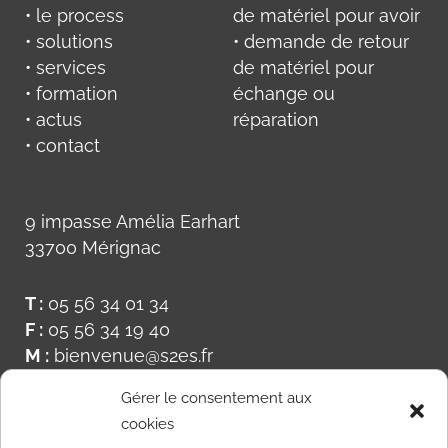
• le process
de matériel pour avoir
• solutions
• demande de retour
• services
de matériel pour
• formation
échange ou
• actus
réparation
• contact
9 impasse Amélia Earhart
33700 Mérignac
T :
05 56 34 01 34
F :
05 56 34 19 40
M :
bienvenue@s2es.fr
Gérer le consentement aux
cookies