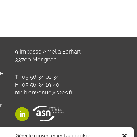
9 impasse Amélia Earhart
33700 Mérignac
ue
T :
05 56 34 01 34
F :
05 56 34 19 40
M :
bienvenue@s2es.fr
r
on
Gérer le consentement aux cookies