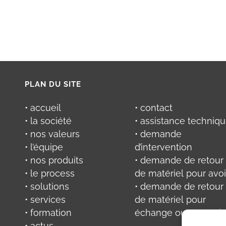
PLAN DU SITE
• accueil
• contact
• la société
• assistance techniq
• nos valeurs
• demande
• l’équipe
d’intervention
• nos produits
• demande de retour
• le process
de matériel pour avoi
• solutions
• demande de retour
• services
de matériel pour
• formation
échange ou réparati
• actus