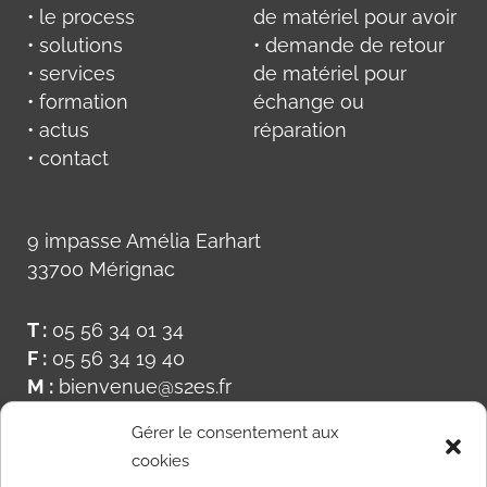
• le process
de matériel pour avoir
• solutions
• demande de retour
• services
de matériel pour
• formation
échange ou
• actus
réparation
• contact
9 impasse Amélia Earhart
33700 Mérignac
T :
05 56 34 01 34
F :
05 56 34 19 40
M :
bienvenue@s2es.fr
Gérer le consentement aux
cookies