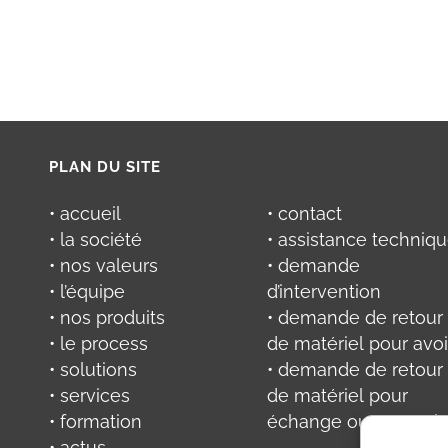
PLAN DU SITE
• accueil
• contact
• la société
• assistance techniq
• nos valeurs
• demande
• l’équipe
d’intervention
• nos produits
• demande de retour
• le process
de matériel pour avoi
• solutions
• demande de retour
• services
de matériel pour
• formation
échange ou réparati
• actus