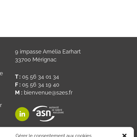
9 impasse Amélia Earhart
33700 Mérignac
ue
T :
05 56 34 01 34
F :
05 56 34 19 40
M :
bienvenue@s2es.fr
r
on
Gérer le consentement aux cookies