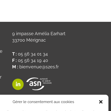
9 impasse Amélia Earhart
33700 Mérignac
ue
T :
05 56 34 01 34
F :
05 56 34 19 40
M :
bienvenue@s2es.fr
r
on
Gérer le consentement aux cookies