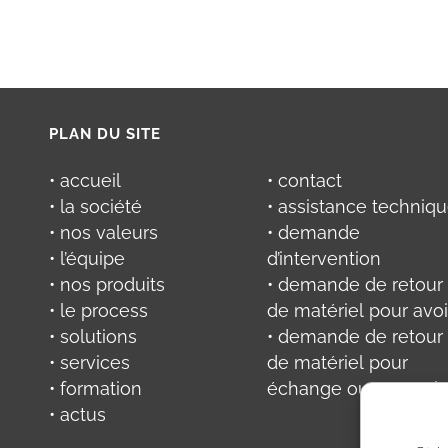
PLAN DU SITE
• accueil
• contact
• la société
• assistance techniq
• nos valeurs
• demande
• l’équipe
d’intervention
• nos produits
• demande de retour
• le process
de matériel pour avoi
• solutions
• demande de retour
• services
de matériel pour
• formation
échange ou réparati
• actus