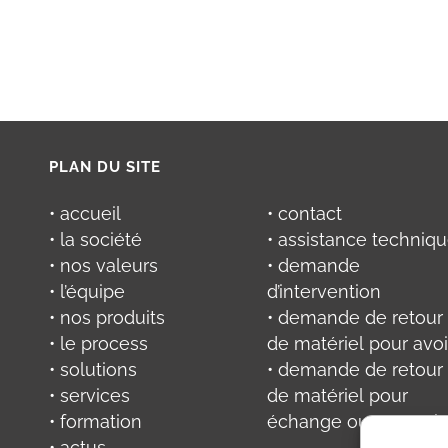
PLAN DU SITE
• accueil
• contact
• la société
• assistance techniq
• nos valeurs
• demande
• l’équipe
d’intervention
• nos produits
• demande de retour
• le process
de matériel pour avoi
• solutions
• demande de retour
• services
de matériel pour
• formation
échange ou réparati
• actus