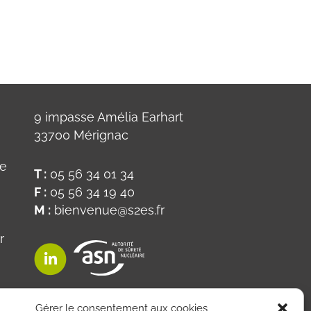
9 impasse Amélia Earhart
33700 Mérignac
ue
T :
05 56 34 01 34
F :
05 56 34 19 40
M :
bienvenue@s2es.fr
r
on
Gérer le consentement aux cookies