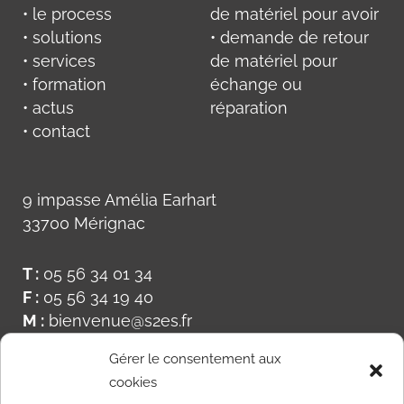
• le process
de matériel pour avoir
• solutions
• demande de retour
• services
de matériel pour
• formation
échange ou
• actus
réparation
• contact
9 impasse Amélia Earhart
33700 Mérignac
T :
05 56 34 01 34
F :
05 56 34 19 40
M :
bienvenue@s2es.fr
Gérer le consentement aux
cookies