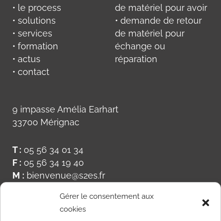
• le process
de matériel pour avoir
• solutions
• demande de retour
• services
de matériel pour
• formation
échange ou
• actus
réparation
• contact
9 impasse Amélia Earhart
33700 Mérignac
T :
05 56 34 01 34
F :
05 56 34 19 40
M :
bienvenue@s2es.fr
Gérer le consentement aux
cookies