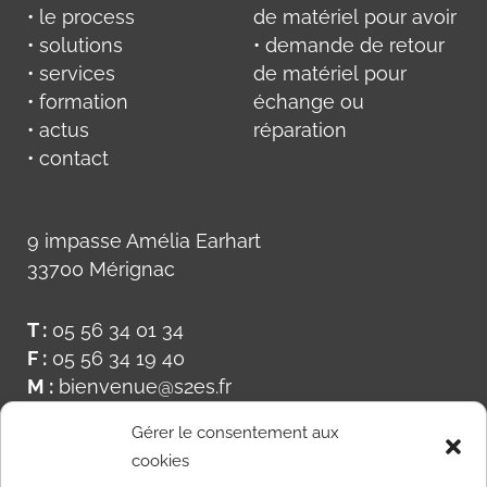
• le process
de matériel pour avoir
• solutions
• demande de retour
• services
de matériel pour
• formation
échange ou
• actus
réparation
• contact
9 impasse Amélia Earhart
33700 Mérignac
T :
05 56 34 01 34
F :
05 56 34 19 40
M :
bienvenue@s2es.fr
Gérer le consentement aux
cookies