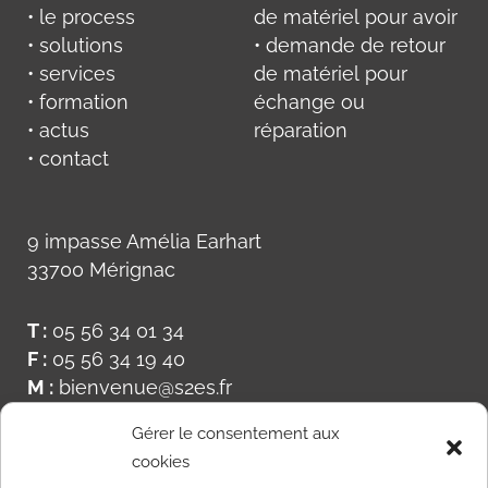
• le process
de matériel pour avoir
• solutions
• demande de retour
• services
de matériel pour
• formation
échange ou
• actus
réparation
• contact
9 impasse Amélia Earhart
33700 Mérignac
T :
05 56 34 01 34
F :
05 56 34 19 40
M :
bienvenue@s2es.fr
Gérer le consentement aux
cookies