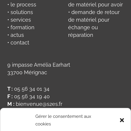
• le process
de matériel pour avoir
• solutions
• demande de retour
• services
de matériel pour
• formation
échange ou
• actus
réparation
• contact
9 impasse Amélia Earhart
33700 Mérignac
T :
05 56 34 01 34
F :
05 56 34 19 40
M :
bienvenue@s2es.fr
Gérer le consentement aux
cookies