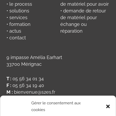
• le process
de matériel pour avoir
• solutions
• demande de retour
• services
de matériel pour
• formation
échange ou
• actus
réparation
• contact
9 impasse Amélia Earhart
33700 Mérignac
T :
05 56 34 01 34
F :
05 56 34 19 40
M :
bienvenue@s2es.fr
Gérer le consentement aux
cookies