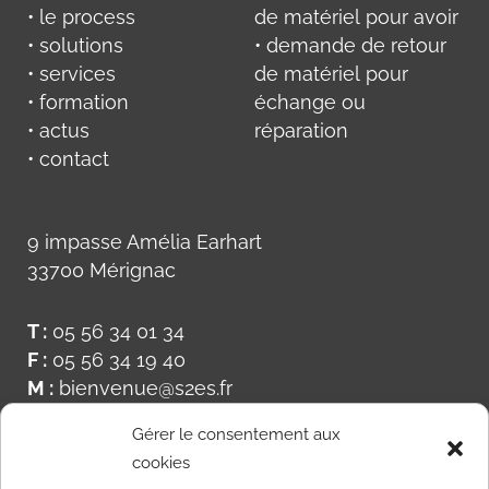
• le process
de matériel pour avoir
• solutions
• demande de retour
• services
de matériel pour
• formation
échange ou
• actus
réparation
• contact
9 impasse Amélia Earhart
33700 Mérignac
T :
05 56 34 01 34
F :
05 56 34 19 40
M :
bienvenue@s2es.fr
Gérer le consentement aux
cookies