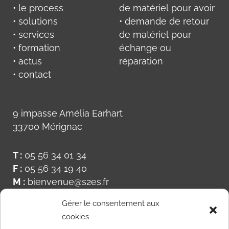
• le process
de matériel pour avoir
• solutions
• demande de retour
• services
de matériel pour
• formation
échange ou
• actus
réparation
• contact
9 impasse Amélia Earhart
33700 Mérignac
T :
05 56 34 01 34
F :
05 56 34 19 40
M :
bienvenue@s2es.fr
Gérer le consentement aux
cookies