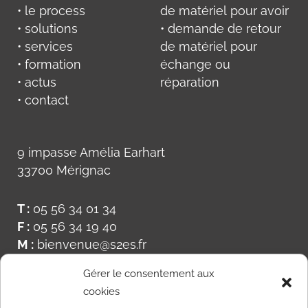
• le process
de matériel pour avoir
• solutions
• demande de retour
• services
de matériel pour
• formation
échange ou
• actus
réparation
• contact
9 impasse Amélia Earhart
33700 Mérignac
T :
05 56 34 01 34
F :
05 56 34 19 40
M :
bienvenue@s2es.fr
Gérer le consentement aux
cookies