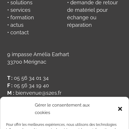
• solutions
• demande de retour
• services
de matériel pour
• formation
échange ou
• actus
réparation
• contact
9 impasse Amélia Earhart
33700 Mérignac
T :
05 56 34 01 34
F :
05 56 34 19 40
M :
bienvenue@s2es.fr
Gérer le consentement aux
cookies
Pour offrir les meilleures expériences, nous utilisons des technologies