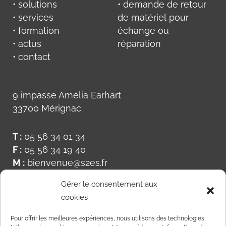
• solutions
• demande de retour
• services
de matériel pour
• formation
échange ou
• actus
réparation
• contact
9 impasse Amélia Earhart
33700 Mérignac
T :
05 56 34 01 34
F :
05 56 34 19 40
M :
bienvenue@s2es.fr
Gérer le consentement aux
cookies
Pour offrir les meilleures expériences, nous utilisons des technologies