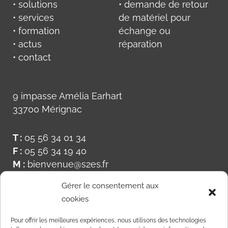
• solutions
• demande de retour
• services
de matériel pour
• formation
échange ou
• actus
réparation
• contact
9 impasse Amélia Earhart
33700 Mérignac
T :
05 56 34 01 34
F :
05 56 34 19 40
M :
bienvenue@s2es.fr
Gérer le consentement aux
cookies
Pour offrir les meilleures expériences, nous utilisons des technologies