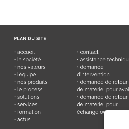
PLAN DU SITE
• accueil
• contact
• la société
• assistance techniq
• nos valeurs
• demande
• l’équipe
d’intervention
• nos produits
• demande de retour
• le process
de matériel pour avoi
• solutions
• demande de retour
• services
de matériel pour
• formation
échange ou réparati
• actus