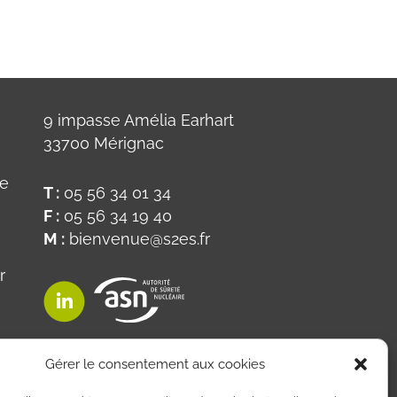
9 impasse Amélia Earhart
33700 Mérignac
ue
T :
05 56 34 01 34
F :
05 56 34 19 40
M :
bienvenue@s2es.fr
r
on
Gérer le consentement aux cookies