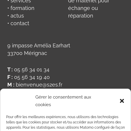
• services
de matériel pour
• formation
échange ou
• actus
réparation
• contact
9 impasse Amélia Earhart
33700 Mérignac
T :
05 56 34 01 34
F :
05 56 34 19 40
M :
bienvenue@s2es.fr
Gérer le consentement aux
cookies
Pour offrir les meilleures expériences, nous utilisons des technologies
telles que les cookies pour stocker et/ou accéder aux informations des
appareils. Pour les statistiques, nous utilisons Matomo configuré de façon