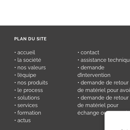
PLAN DU SITE
• accueil
• contact
• la société
• assistance techniq
• nos valeurs
• demande
• l’équipe
d’intervention
• nos produits
• demande de retour
• le process
de matériel pour avoi
• solutions
• demande de retour
• services
de matériel pour
• formation
échange ou réparati
• actus