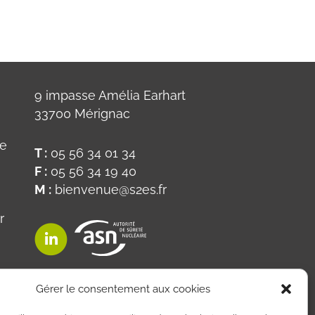
9 impasse Amélia Earhart
33700 Mérignac
ue
T :
05 56 34 01 34
F :
05 56 34 19 40
M :
bienvenue@s2es.fr
r
on
Gérer le consentement aux cookies