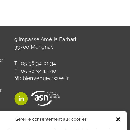
9 impasse Amélia Earhart
33700 Mérignac
ue
T :
05 56 34 01 34
F :
05 56 34 19 40
M :
bienvenue@s2es.fr
r
on
Gérer le consentement aux cookies