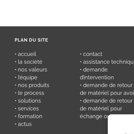
PLAN DU SITE
• accueil
• contact
• la société
• assistance techniq
• nos valeurs
• demande
• l’équipe
d’intervention
• nos produits
• demande de retour
• le process
de matériel pour avoi
• solutions
• demande de retour
• services
de matériel pour
• formation
échange ou réparati
• actus