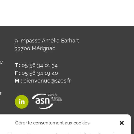
9 impasse Amélia Earhart
33700 Mérignac
ue
T :
05 56 34 01 34
F :
05 56 34 19 40
M :
bienvenue@s2es.fr
r
on
Gérer le consentement aux cookies