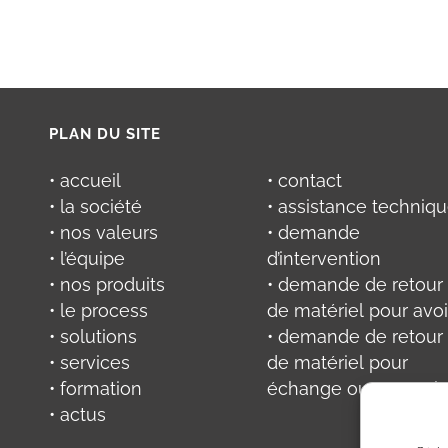
PLAN DU SITE
• accueil
• contact
• la société
• assistance techniq
• nos valeurs
• demande
• l’équipe
d’intervention
• nos produits
• demande de retour
• le process
de matériel pour avoi
• solutions
• demande de retour
• services
de matériel pour
• formation
échange ou réparati
• actus