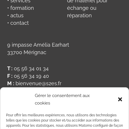
• services
de matériel pour
• formation
échange ou
• actus
réparation
• contact
9 impasse Amélia Earhart
33700 Mérignac
T :
05 56 34 01 34
F :
05 56 34 19 40
M :
bienvenue@s2es.fr
Gérer le consentement aux
cookies
Pour offrir les meilleures expériences, nous utilisons des technologies
telles que les cookies pour stocker et/ou accéder aux informations des
appareils. Pour les statistiques, nous utilisons Matomo configuré de façon