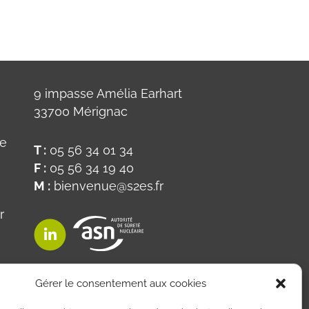
9 impasse Amélia Earhart
33700 Mérignac
ue
T :
05 56 34 01 34
F :
05 56 34 19 40
M :
bienvenue@s2es.fr
r
on
Gérer le consentement aux cookies