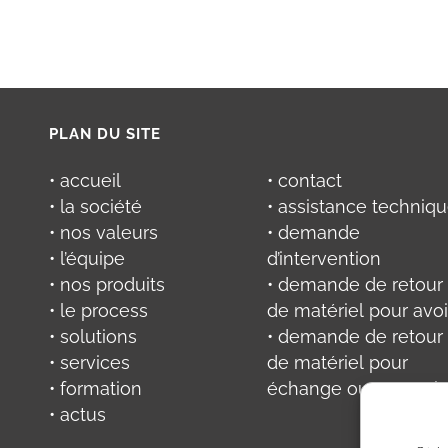
PLAN DU SITE
• accueil
• contact
• la société
• assistance techniq
• nos valeurs
• demande
• l’équipe
d’intervention
• nos produits
• demande de retour
• le process
de matériel pour avoi
• solutions
• demande de retour
• services
de matériel pour
• formation
échange ou réparati
• actus