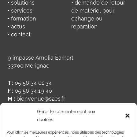
• solutions
• demande de retour
• services
de matériel pour
• formation
échange ou
• actus
réparation
• contact
9 impasse Amélia Earhart
33700 Mérignac
T :
05 56 34 01 34
F :
05 56 34 19 40
M :
bienvenue@s2es.fr
Gérer le consentement aux
cookies
Pour offrir les meilleures expériences, nous utilisons des technologies