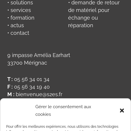
• solutions
• demande de retour
• services
de matériel pour
• formation
échange ou
• actus
réparation
• contact
9 impasse Amélia Earhart
33700 Mérignac
T :
05 56 34 01 34
F :
05 56 34 19 40
M :
bienvenue@s2es.fr
Gérer le consentement aux
cookies
Pour offrir les meilleures expériences, nous utilisons des technologies