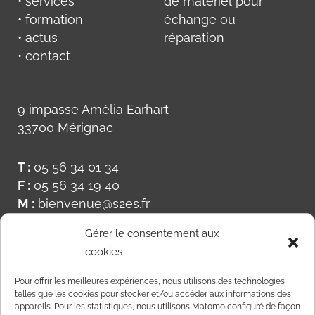
• services
de matériel pour
• formation
échange ou
• actus
réparation
• contact
9 impasse Amélia Earhart
33700 Mérignac
T :
05 56 34 01 34
F :
05 56 34 19 40
M :
bienvenue@s2es.fr
Gérer le consentement aux
cookies
Pour offrir les meilleures expériences, nous utilisons des technologies
telles que les cookies pour stocker et/ou accéder aux informations des
appareils. Pour les statistiques, nous utilisons Matomo configuré de façon