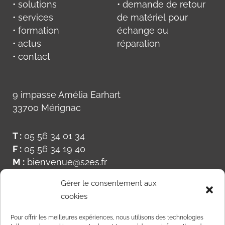
• solutions
• demande de retour
• services
de matériel pour
• formation
échange ou
• actus
réparation
• contact
9 impasse Amélia Earhart
33700 Mérignac
T :
05 56 34 01 34
F :
05 56 34 19 40
M :
bienvenue@s2es.fr
Gérer le consentement aux
cookies
Pour offrir les meilleures expériences, nous utilisons des technologies