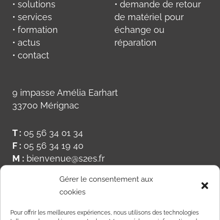
• solutions
• demande de retour
• services
de matériel pour
• formation
échange ou
• actus
réparation
• contact
9 impasse Amélia Earhart
33700 Mérignac
T :
05 56 34 01 34
F :
05 56 34 19 40
M :
bienvenue@s2es.fr
Gérer le consentement aux
cookies
Pour offrir les meilleures expériences, nous utilisons des technologies